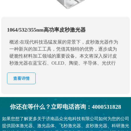
1064/532/355nm高功率皮秒激光器
概述:在现代科技迅猛发展的背景下，皮秒激光器作为
一种新兴的加工工具，凭借其独特的优势，逐步成为
硬脆性材料加工领域的重要设备。本文将深入探讨皮
秒激光器在蓝宝石、OLED、陶瓷、半导体、光伏行
业、高分子材料、金属板刻蚀、玻璃切割、钻孔及燃
油喷嘴钻孔等多个领域的应用，揭示其在精密激光加
查看详情
工领域中的重要性。
你还在等什么？立即电话咨询：4000531828
如果您想了解更多关于济南晶众光电科技有限公司如何为您的公司
提供固体激光器、激光晶体、飞秒激光器、皮秒激光器、科研激光