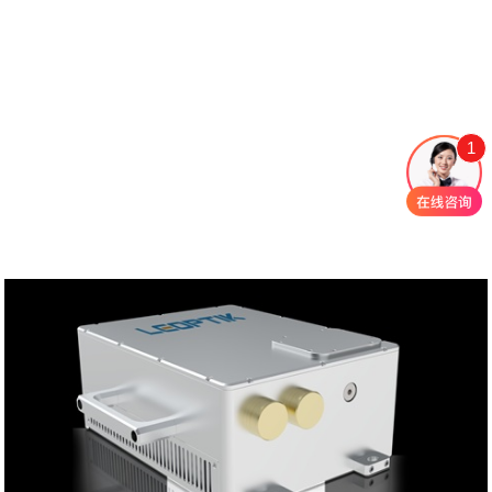
冲激光器
1064nm焦耳级 大能量窄脉
1064/532nm 双波长双通道
宽激光器
纳秒激光器
1
风冷一体化纳秒脉冲激光
266nm连续紫外激光器
器