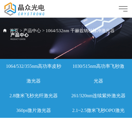
首页
>
产品中心
>
1064/532nm 千赫兹纳秒脉冲激光器
1064/532/355nm高功率皮秒
1030/515nm高功率飞秒激
激光器
光器
2.8微米飞秒光纤激光器
261/320nm连续紫外激光器
360ps微片激光器
2.1~2.5微米飞秒OPO激光
器