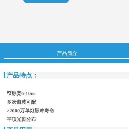
产品简介
产品特点：
窄脉宽6-10ns
多次谐波可配
>2000万单灯脉冲寿命
平顶光斑分布