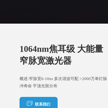
1064nm焦耳级 大能量
窄脉宽激光器
概述:窄脉宽6-10ns 多次谐波可配 >2000万单灯脉
冲寿命 平顶光斑分布
联系我们